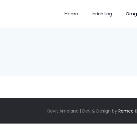
Home
Inrichting
Omg
Kievit Ameland | Dev & Design by
Remco K